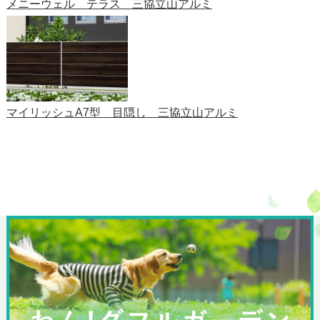
メニーウェル テラス 三協立山アルミ
マイリッシュA7型 目隠し 三協立山アルミ