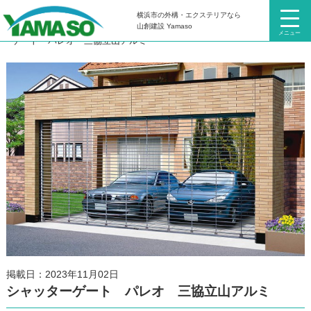
横浜市の外構・エクステリアなら
HOME
外構の教科書 読んで学べる必読情報：商品編
シャッター
山創建設 Yamaso
メニュー
ゲート パレオ 三協立山アルミ
掲載日：2023年11月02日
シャッターゲート パレオ 三協立山アルミ