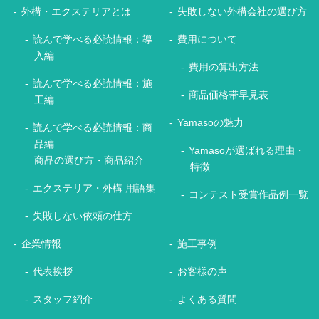
外構・エクステリアとは
失敗しない外構会社の選び方
読んで学べる必読情報：導
費用について
入編
費用の算出方法
読んで学べる必読情報：施
商品価格帯早見表
工編
Yamasoの魅力
読んで学べる必読情報：商
品編
Yamasoが選ばれる理由・
商品の選び方・商品紹介
特徴
エクステリア・外構 用語集
コンテスト受賞作品例一覧
失敗しない依頼の仕方
企業情報
施工事例
代表挨拶
お客様の声
スタッフ紹介
よくある質問