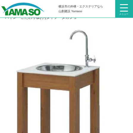
横浜市の外構・エクステリアなら
HOME
外構の教科書 読んで学べる必読情報：商品編
ナチュラル
山創建設 Yamaso
メニュー
パイン こだわり板(小)タイプ タカショー