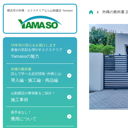
横浜市の外構・エクステリアなら
山創建設 Yamaso
HOME
外構の教科書 
メニュー
10年先の安心をお届けします
家族の笑顔を増やすエクステリア
Yamasoの魅力
外構の教科書
読んで学べる必読情報 -外構とは-
導入編・施工編・商品編
山創建設の事例集をご紹介！
施工事例
着手金なし！
費用について