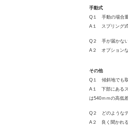
手動式
Q１ 手動の場合
A１ スプリング
Q２ 手が届かな
A２ オプション
その他
Q１ 傾斜地でも
A１ 下部にある
は540ｍｍの高低
Q２ どのような
A２ 良く聞かれ