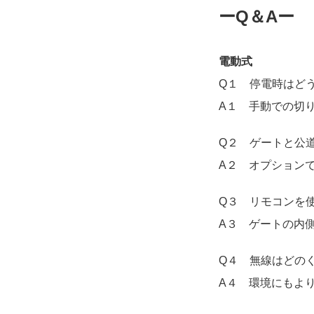
ーQ＆Aー
電動式
Q１ 停電時はど
A１ 手動での切
Q２ ゲートと公
A２ オプション
Q３ リモコンを
A３ ゲートの内
Q４ 無線はどの
A４ 環境にもより