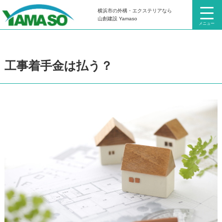
横浜市の外構・エクステリアなら
HOME
お知らせ・コラム
コラム
工事着手金は払う？
山創建設 Yamaso
メニュー
工事着手金は払う？