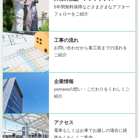
5年間無料保障など
さまざまなアフター
フォローをご紹介
工事の流れ
お問い合わせから着工前までの
流れを
ご紹介
企業情報
yamasoの想い・こだわりを
くわしくご
紹介
アクセス
電車もしくはお車でお越しの場合に
経
路をくわしくご案内