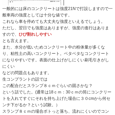
一般的には床のコンクリートは強度21Nで打設しますので一
般車両の強度としては十分な値です。
これなら車を停めても大丈夫な強度といえるでしょう。
ただし、翌日でも強度はありますが、強度の進行はありま
すので、
ひび割れしやすい
とも言えます。
また、水分が低いためコンクリート中の粉体量が多くな
り、粘性土の高いコンクリート。ベタベタなコンクリート
になりやすいです。表面の仕上げがしにくい刷毛引きがし
にくい
などの問題点もあります。
生コンプラントの話では
この配合だとスランプ８ｃｍぐらいの固さかな？
という話でした。(通常は18ｃｍ：30ｃｍの筒にコンクリー
トを入れてすぐにそれを持ち上げた場合に３０cmから何セ
ンチ下がるか？という試験。）
スランプ８ｃｍの場合ボトっと落ち、流れにくいのでコン