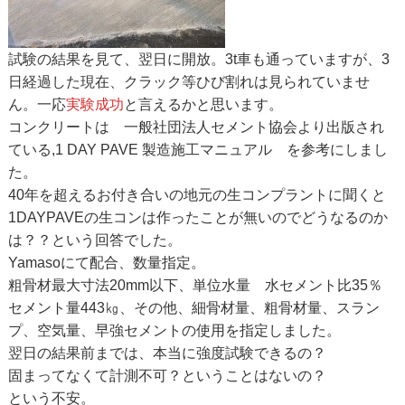
試験の結果を見て、翌日に開放。3t車も通っていますが、3
日経過した現在、クラック等ひび割れは見られていませ
ん。一応
実験成功
と言えるかと思います。
コンクリートは 一般社団法人セメント協会より出版され
ている,1 DAY PAVE 製造施工マニュアル を参考にしまし
た。
40年を超えるお付き合いの地元の生コンプラントに聞くと
1DAYPAVEの生コンは作ったことが無いのでどうなるのか
は？？という回答でした。
Yamasoにて配合、数量指定。
粗骨材最大寸法20mm以下、単位水量 水セメント比35％
セメント量443㎏、その他、細骨材量、粗骨材量、スラン
プ、空気量、早強セメントの使用を指定しました。
翌日の結果前までは、本当に強度試験できるの？
固まってなくて計測不可？ということはないの？
という不安。