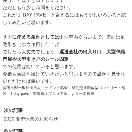
使うことはできるでしょう！
ただしもう少し時間をください。
これが１ DAY PAVE と言えるにはもう少しいろいろと試
してみたいと思います。
すぐに使える条件としては
中型車両ぐらいまで、表面は刷
毛引き（ホウキ目）仕上げ
でしたら大丈夫でしょう。
運送会社の出入り口、大型伸縮
門扉や大型引き戸のレール固定
での使用は向いていると思います。
今後も実証を続けていきたいと思いますので温かく見守り
いただければ幸いです。
参考文献一般社団法人 セメント協会 早期交通開放型コンクリート舗
装 1 day pave 製造施工マニュアル より一部抜粋
次の記事
2020 夏季休業のお知らせ
前の記事