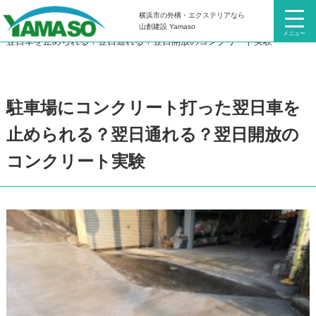
横浜市の外構・エクステリアなら
HOME
お知らせ・コラム
コラム
駐車場にコンクリート打った
山創建設 Yamaso
メニュー
翌日車を止められる？翌日通れる？翌日開放のコンクリート実験
駐車場にコンクリート打った翌日車を
止められる？翌日通れる？翌日開放の
コンクリート実験