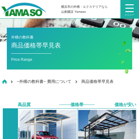
横浜市の外構・エクステリアなら
山創建設 Yamaso
メニュー
外構の教科書
商品価格帯早見表
Price Range
HOME
−外構の教科書− 費用について
商品価格帯早見表
高品質
価格帯
価格が安い