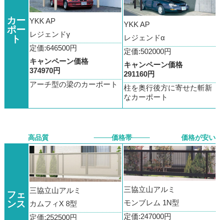
カー
YKK AP
YKK AP
ポー
レジェンドγ
レジェンドα
ト
定価:646500円
定価:502000円
キャンペーン価格
キャンペーン価格
374970円
291160円
アーチ型の梁のカーポート
柱を奥行後方に寄せた斬新
なカーポート
高品質
価格帯
価格が安い
三協立山アルミ
三協立山アルミ
フェ
モンブレム 1N型
ンス
カムフィX 8型
定価:247000円
定価:252500円