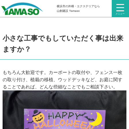
横浜市の外構・エクステリアなら
HOME
よくある質問
小さな工事でもしていただく事は出来ますか？
山創建設 Yamaso
メニュー
小さな工事でもしていただく事は出来
ますか？
もちろん大歓迎です。カーポートの取付や、フェンス一枚
の取り付け、植栽の移植、ウッドデッキなど、お庭に関す
ることであれば、どんな些細なことでもご相談下さい。