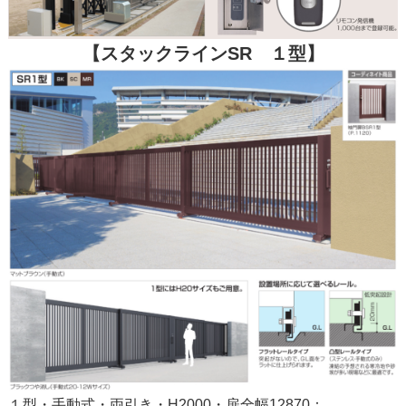
【スタックラインSR １型】
１型・手動式・両引き・H2000・扉全幅12870：