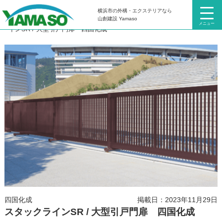
横浜市の外構・エクステリアなら
HOME
外構の教科書 読んで学べる必読情報：商品編
スタックラ
山創建設 Yamaso
メニュー
インSR / 大型引戸門扉 四国化成
四国化成
掲載日：2023年11月29日
スタックラインSR / 大型引戸門扉 四国化成