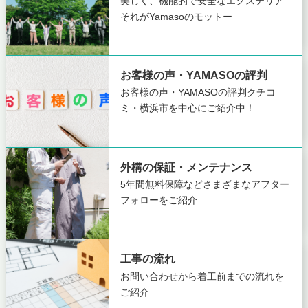
美しく、機能的で安全なエクステリア
それがYamasoのモットー
お客様の声・YAMASOの評判
お客様の声・YAMASOの評判
クチコ
ミ・横浜市を中心にご紹介中！
外構の保証・メンテナンス
5年間無料保障など
さまざまなアフター
フォローをご紹介
工事の流れ
お問い合わせから着工前までの
流れを
ご紹介