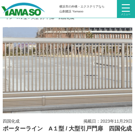
横浜市の外構・エクステリアなら
HOME
外構の教科書 読んで学べる必読情報：商品編
ポーターラ
山創建設 Yamaso
メニュー
イン A１型 / 大型引戸門扉 四国化成
四国化成
掲載日：2023年11月29日
ポーターライン A１型 / 大型引戸門扉 四国化成