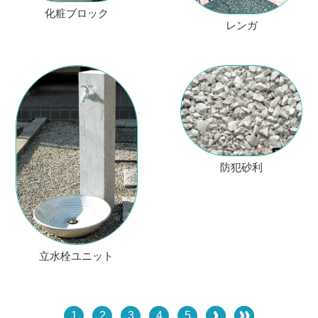
化粧ブロック
レンガ
防犯砂利
立水栓ユニット
1
2
3
4
5