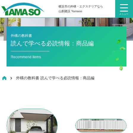
横浜市の外構・エクステリアなら
山創建設 Yamaso
メニュー
外構の教科書
読んで学べる必読情報：商品編
Recommend Items
HOME
外構の教科書 読んで学べる必読情報：商品編