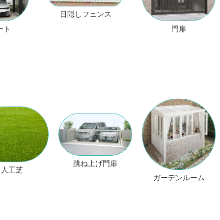
目隠しフェンス
ート
門扉
跳ね上げ門扉
人工芝
ガーデンルーム