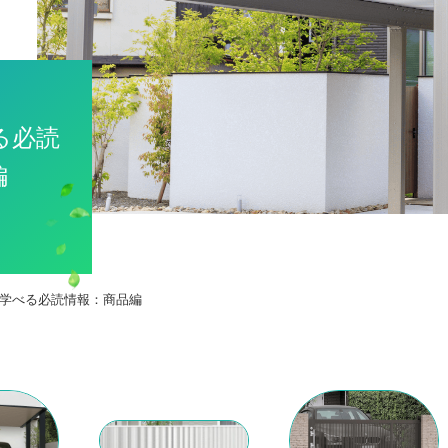
る必読
編
で学べる必読情報：商品編