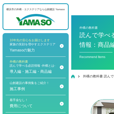
横浜市の外構・エクステリアなら
山創建設 Yamaso
メニュー
外構の教科書
読んで学べ
10年先の安心をお届けします
情報：商品
家族の笑顔を増やすエクステリア
Yamasoの魅力
Recommend Items
外構の教科書
読んで学べる必読情報 -外構とは-
導入編・施工編・商品編
HOME
外構の教科書 読ん
山創建設の事例集をご紹介！
施工事例
着手金なし！
費用について