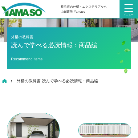
横浜市の外構・エクステリアなら
山創建設 Yamaso
メニュー
外構の教科書
読んで学べる必読情報：商品編
Recommend Items
HOME
外構の教科書 読んで学べる必読情報：商品編