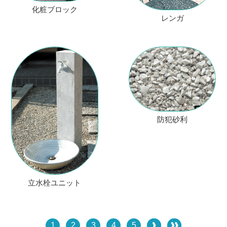
化粧ブロック
レンガ
防犯砂利
立水栓ユニット
1
2
3
4
5