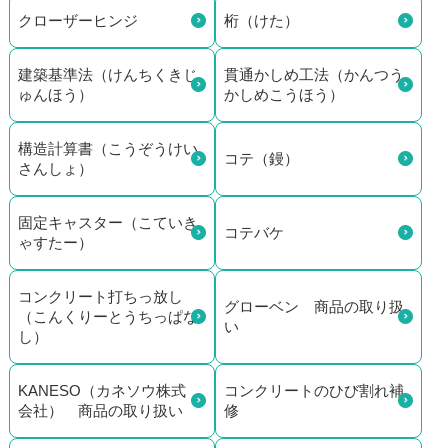
クローザーヒンジ
桁（けた）
建築基準法（けんちくきじ
貫通かしめ工法（かんつう
ゅんほう）
かしめこうほう）
構造計算書（こうぞうけい
コテ（鏝）
さんしょ）
固定キャスター（こていき
コテバケ
ゃすたー）
コンクリート打ちっ放し
グローベン 商品の取り扱
（こんくりーとうちっぱな
い
し）
KANESO（カネソウ株式
コンクリートのひび割れ補
会社） 商品の取り扱い
修