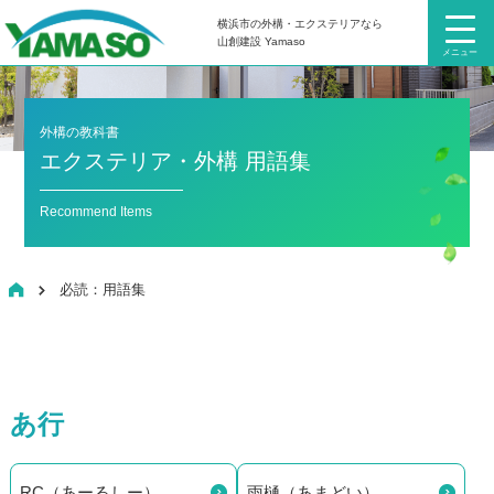
横浜市の外構・エクステリアなら
山創建設 Yamaso
メニュー
外構の教科書
エクステリア・外構 用語集
Recommend Items
HOME
必読：用語集
あ行
RC（あーるしー）
雨樋（あまどい）