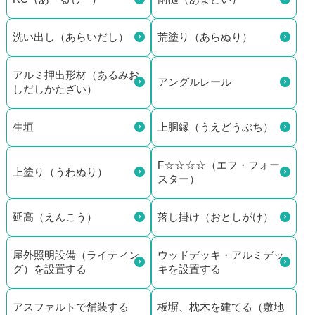
洗い出し（あらいだし）
荒塗り（あらぬり）
アルミ押出形材（あるみお
アングルレール
しだしかたざい）
生垣
上胴縁（うえどうぶち）
F☆☆☆☆（エフ・フォー
上塗り（うわぬり）
スター）
延高（えんこう）
落し掛け（おとしがけ）
屋外照明設備（ライティン
ウッドデッキ・アルミデッ
グ）を設置する
キを設置する
アスファルトで舗装する
板塀、枕木を建てる（敷地