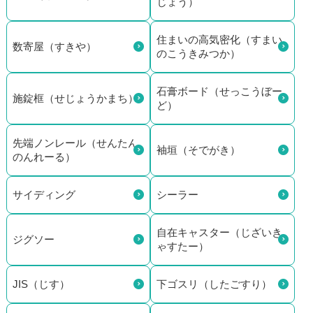
じょう）
住まいの高気密化（すまい
数寄屋（すきや）
のこうきみつか）
石膏ボード（せっこうぼー
施錠框（せじょうかまち）
ど）
先端ノンレール（せんたん
袖垣（そでがき）
のんれーる）
サイディング
シーラー
自在キャスター（じざいき
ジグソー
ゃすたー）
JIS（じす）
下ゴスリ（したごすり）