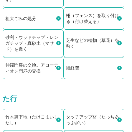
柵（フェンス）を取り付け
粗大ごみの処分
る（付け替える）
砂利・ウッドチップ・レン
芝生などの植物（草花）を
ガチップ・真砂土（マサ
敷く
ド）を敷く
伸縮門扉の交換。アコーデ
諸経費
ィオン門扉の交換
た行
竹木舞下地（たけこまいし
タッチアップ材（たっちあ
たじ）
っぷざい）