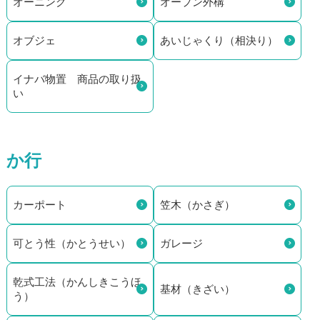
オーニング
オープン外構
オブジェ
あいじゃくり（相決り）
イナバ物置 商品の取り扱
い
か行
カーポート
笠木（かさぎ）
可とう性（かとうせい）
ガレージ
乾式工法（かんしきこうほ
基材（きざい）
う）