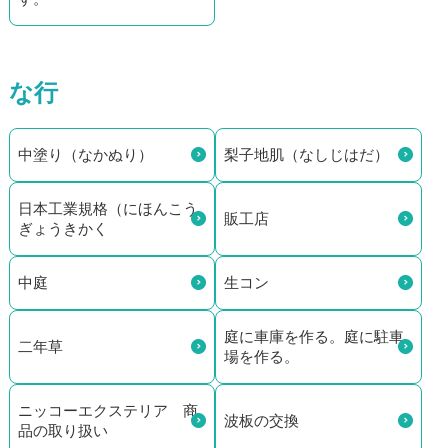
な行
中塗り（なかぬり）
梨子地肌（なしじはだ）
日本工業規格（にほんこう
販工店
ぎょうきかく
中庭
生コン
庭に車庫を作る。庭に駐車
二年草
場を作る。
ニッコーエクステリア 商
波板の交換
品の取り扱い