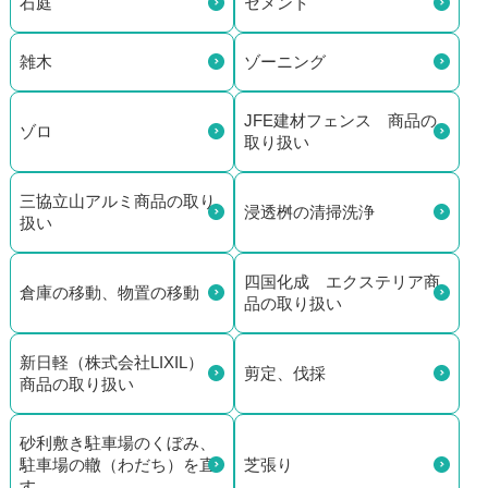
石庭
セメント
雑木
ゾーニング
JFE建材フェンス 商品の
ゾロ
取り扱い
三協立山アルミ商品の取り
浸透桝の清掃洗浄
扱い
四国化成 エクステリア商
倉庫の移動、物置の移動
品の取り扱い
新日軽（株式会社LIXIL）
剪定、伐採
商品の取り扱い
砂利敷き駐車場のくぼみ、
駐車場の轍（わだち）を直
芝張り
す。