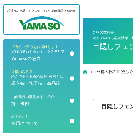
横浜市の外構・エクステリアなら
山創建設 Yamaso
メニュー
外構の教科書
読んで学べる必読情報：
目隠しフェ
10年先の安心をお届けします
家族の笑顔を増やすエクステリア
Yamasoの魅力
HOME
外構の教科書 読ん
外構の教科書
読んで学べる必読情報 -外構とは-
導入編・施工編・商品編
山創建設の事例集をご紹介！
施工事例
目隠しフェ
着手金なし！
費用について