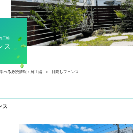
施工編
ンス
で学べる必読情報：施工編
目隠しフェンス
ンス