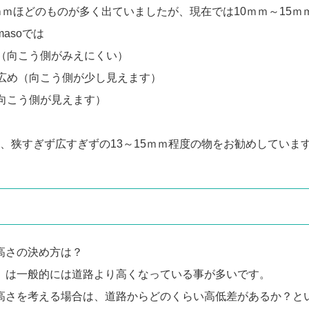
ｍｍほどのものが多く出ていましたが、現在では10ｍｍ～15
asoでは
め（向こう側がみえにくい）
干広め（向こう側が少し見えます）
（向こう側が見えます）
。
では、狭すぎず広すぎずの13～15ｍｍ程度の物をお勧めしていま
高さの決め方は？
）は一般的には道路より高くなっている事が多いです。
高さを考える場合は、道路からどのくらい高低差があるか？と