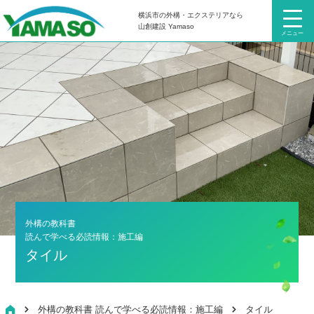
横浜市の外構・エクステリアなら
山創建設 Yamaso
メニュー
外構の教科書
読んで学べる必読情報：施工編
タイル
HOME
外構の教科書 読んで学べる必読情報：施工編
タイル