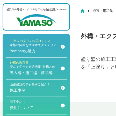
横浜市の外構・エクステリアなら
山創建設 Yamaso
HOME
必読：用語集
メニュー
外構・エク
10年先の安心をお届けします
家族の笑顔を増やすエクステリア
Yamasoの魅力
塗り壁の施工工
外構の教科書
を「上塗り」と
読んで学べる必読情報 -外構とは-
導入編・施工編・商品編
山創建設の事例集をご紹介！
施工事例
着手金なし！
費用について