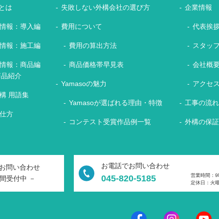
とは
失敗しない外構会社の選び方
企業情報
情報：導入編
費用について
代表挨
情報：施工編
費用の算出方法
スタッ
情報：商品編
商品価格帯早見表
会社概
商品紹介
Yamasoの魅力
アクセ
構 用語集
Yamasoが選ばれる理由・特徴
工事の流
仕方
コンテスト受賞作品例一覧
外構の保
お電話でお問い合わせ
お問い合わせ
営業時間：9
045-820-5185
時間受付中 －
定休日：火