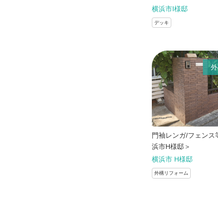
横浜市I様邸
デッキ
外
門袖レンガ/フェンス
浜市H様邸＞
横浜市 H様邸
外構リフォーム