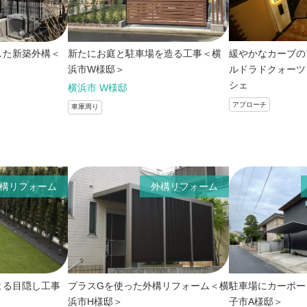
緩やかなカーブ
した新築外構＜
新たにお庭と駐車場を造る工事＜横
ルドラドクォーツ
浜市W様邸＞
シェ
横浜市 W様邸
アプローチ
車庫周り
構リフォーム
外構リフォーム
よる目隠し工事
プラスGを使った外構リフォーム＜横
駐車場にカーポー
浜市H様邸＞
子市A様邸＞