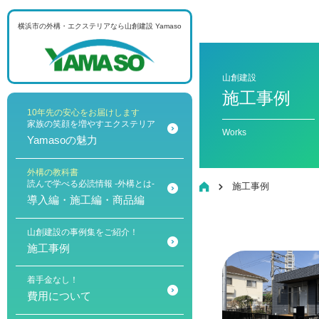
横浜市の外構・エクステリアなら
山創建設 Yamaso
メニュー
山創建設
施工事例
10年先の安心をお届けします
家族の笑顔を増やすエクステリア
Works
Yamasoの魅力
外構の教科書
読んで学べる必読情報 -外構とは-
HOME
施工事例
導入編・施工編・商品編
山創建設の事例集をご紹介！
施工事例
着手金なし！
費用について