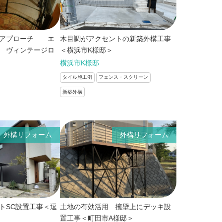
のアプローチ エ
木目調がアクセントの新築外構工事
 ヴィンテージロ
＜横浜市K様邸＞
横浜市K様邸
タイル施工例
フェンス・スクリーン
新築外構
外構リフォーム
外構リフォーム
トSC設置工事＜逗
土地の有効活用 擁壁上にデッキ設
置工事＜町田市A様邸＞