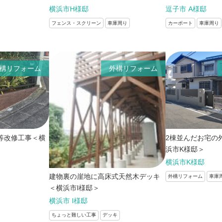
横浜市H様邸
逗子市 A様邸
フェンス・スクリーン
車庫周り
カーポート
車庫周り
構リフォーム
外構リフォーム
等改修工事＜横
2棟並んだお宅の
浜市K様邸＞
横浜市K様邸
建物裏の崖地に高床式天然木デッキ
外構リフォーム
車庫
＜横浜市I様邸＞
横浜市 I様邸
ちょっと難しい工事
デッキ