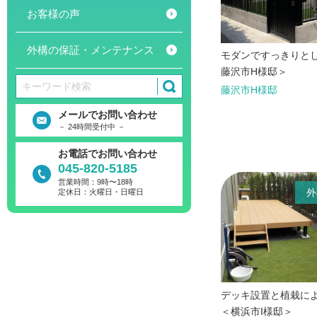
お客様の声
外構の保証・メンテナンス
モダンですっきりと
藤沢市H様邸＞
藤沢市H様邸
メールでお問い合わせ
－ 24時間受付中 －
お電話でお問い合わせ
045-820-5185
営業時間：9時〜18時
外
定休日：火曜日・日曜日
デッキ設置と植栽に
＜横浜市I様邸＞