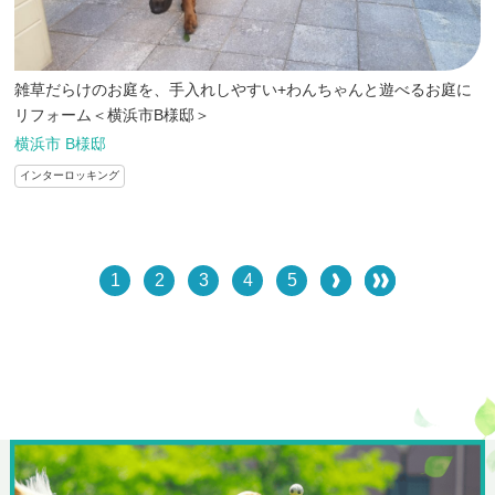
雑草だらけのお庭を、手入れしやすい+わんちゃんと遊べるお庭に
リフォーム＜横浜市B様邸＞
横浜市 B様邸
インターロッキング
1
2
3
4
5