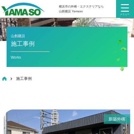
横浜市の外構・エクステリアなら
山創建設 Yamaso
メニュー
山創建設
施工事例
Works
HOME
施工事例
新築外構