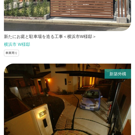
新たにお庭と駐車場を造る工事＜横浜市W様邸＞
横浜市 W様邸
車庫周り
新築外構