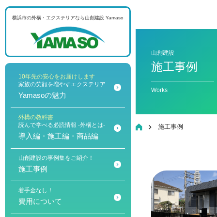
横浜市の外構・エクステリアなら
山創建設 Yamaso
メニュー
山創建設
施工事例
10年先の安心をお届けします
家族の笑顔を増やすエクステリア
Works
Yamasoの魅力
外構の教科書
読んで学べる必読情報 -外構とは-
HOME
施工事例
導入編・施工編・商品編
山創建設の事例集をご紹介！
施工事例
着手金なし！
費用について