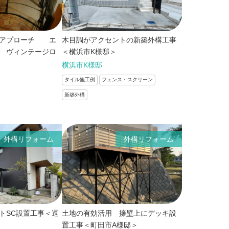
のアプローチ エ
木目調がアクセントの新築外構工事
 ヴィンテージロ
＜横浜市K様邸＞
横浜市K様邸
タイル施工例
フェンス・スクリーン
新築外構
外構リフォーム
外構リフォーム
トSC設置工事＜逗
土地の有効活用 擁壁上にデッキ設
置工事＜町田市A様邸＞