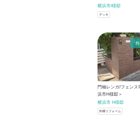
横浜市I様邸
デッキ
外
門袖レンガ/フェンス
浜市H様邸＞
横浜市 H様邸
外構リフォーム