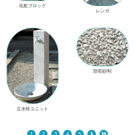
化粧ブロック
レンガ
防犯砂利
立水栓ユニット
1
2
3
4
5