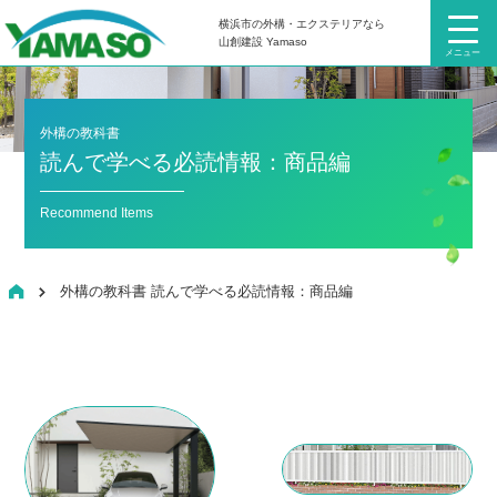
横浜市の外構・エクステリアなら
山創建設 Yamaso
メニュー
外構の教科書
読んで学べる必読情報：商品編
Recommend Items
HOME
外構の教科書 読んで学べる必読情報：商品編